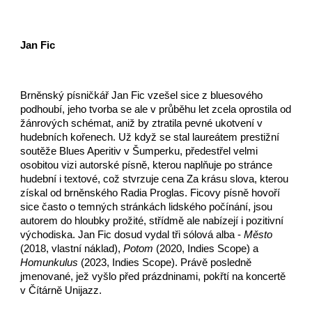
Jan Fic
Brněnský písničkář Jan Fic vzešel sice z bluesového
podhoubí, jeho tvorba se ale v průběhu let zcela oprostila od
žánrových schémat, aniž by ztratila pevné ukotvení v
hudebních kořenech. Už když se stal laureátem prestižní
soutěže Blues Aperitiv v Šumperku, předestřel velmi
osobitou vizi autorské písně, kterou naplňuje po stránce
hudební i textové, což stvrzuje cena Za krásu slova, kterou
získal od brněnského Radia Proglas. Ficovy písně hovoří
sice často o temných stránkách lidského počínání, jsou
autorem do hloubky prožité, střídmě ale nabízejí i pozitivní
východiska. Jan Fic dosud vydal tři sólová alba -
Město
(2018, vlastní náklad),
Potom
(2020, Indies Scope) a
Homunkulus
(2023, Indies Scope). Právě posledně
jmenované, jež vyšlo před prázdninami, pokřtí na koncertě
v Čítárně Unijazz.