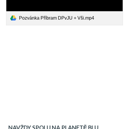
Pozvánka Příbram DPvJU + Vši.mp4
NAVŽDY SPOLU NA PLANETĚ BLU