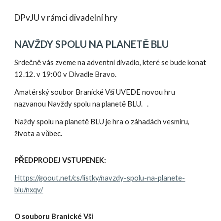
DPvJU v rámci divadelní hry
NAVŽDY SPOLU NA PLANETĚ BLU
Srdečně vás zveme na adventní divadlo, které se bude konat
12.12. v 19:00 v Divadle Bravo.
Amatérský soubor Branické Vši UVEDE novou hru
nazvanou Navždy spolu na planetě BLU. .
Naždy spolu na planetě BLU je hra o záhadách vesmíru,
života a vůbec.
PŘEDPRODEJ VSTUPENEK:
Https://goout.net/cs/listky/navzdy-spolu-na-planete-
blu/nxqv/
O souboru Branické Vši