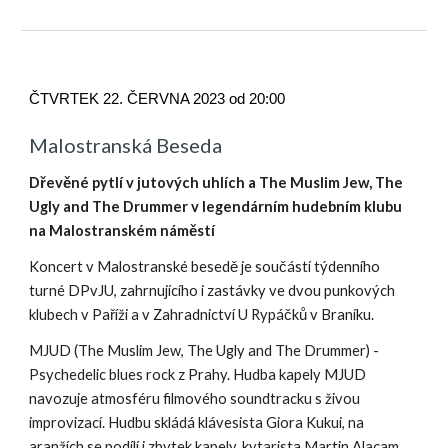
ČTVRTEK 22. ČERVNA 2023 od 20:00
Malostranská Beseda
Dřevěné pytlí v jutových uhlích a The Muslim Jew, The
Ugly and The Drummer v legendárním hudebním klubu
na Malostranském náměstí
Koncert v Malostranské besedě je součástí týdenního
turné DPvJU, zahrnujícího i zastávky ve dvou punkových
klubech v Paříži a v Zahradnictví U Rypáčků v Braníku.
MJUD (The Muslim Jew, The Ugly and The Drummer) -
Psychedelic blues rock z Prahy. Hudba kapely MJUD
navozuje atmosféru filmového soundtracku s živou
improvizací. Hudbu skládá klávesista Giora Kukui, na
aranžích se podílí i zbytek kapely, kytarista Martin Alaçam