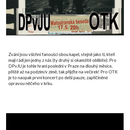
Zváni jsou všichni fanoušci obou kapel, stejně jako ti, kteří
mají rádi jen jedny z nás (ty druhý si okamžitě oblíbíte). Pro
DPvJU je tohle hraní poslední v Praze na dlouhý měsíce,
příště až na podzim/v zimě, tak přijďte na večírek! Pro OTK
je to naopak první koncert po delší pauze, zapříčiněné
opravou něčeho v krku.