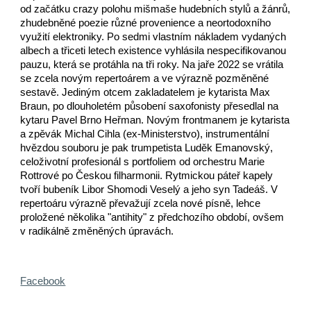
od začátku crazy polohu mišmaše hudebních stylů a žánrů,
zhudebněné poezie různé provenience a neortodoxního
využití elektroniky. Po sedmi vlastním nákladem vydaných
albech a třiceti letech existence vyhlásila nespecifikovanou
pauzu, která se protáhla na tři roky. Na jaře 2022 se vrátila
se zcela novým repertoárem a ve výrazně pozměněné
sestavě. Jediným otcem zakladatelem je kytarista Max
Braun, po dlouholetém působení saxofonisty přesedlal na
kytaru Pavel Brno Heřman. Novým frontmanem je kytarista
a zpěvák Michal Cihla (ex-Ministerstvo), instrumentální
hvězdou souboru je pak trumpetista Luděk Emanovský,
celoživotní profesionál s portfoliem od orchestru Marie
Rottrové po Českou filharmonii. Rytmickou páteř kapely
tvoří bubeník Libor Shomodi Veselý a jeho syn Tadeáš. V
repertoáru výrazně převažují zcela nové písně, lehce
proložené několika "antihity" z předchozího období, ovšem
v radikálně změněných úpravách.
Facebook