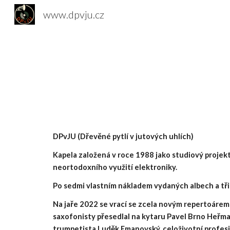
www.dpvju.cz
Sk
DPvJU (Dřevěné pytlí v jutových uhlích)
Kapela založená v roce 1988 jako studiový projek
neortodoxního využití elektroniky.
Po sedmi vlastním nákladem vydaných albech a třic
Na jaře 2022 se vrací se zcela novým repertoáre
saxofonisty přesedlal na kytaru Pavel Brno Heřma
trumpetista Luděk Emanovský, celoživotní profesi