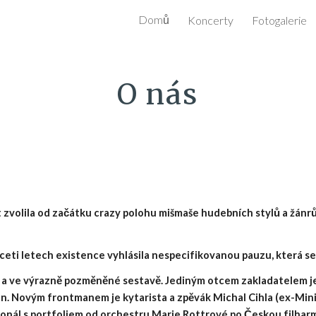
Domů
Koncerty
Fotogalerie
ip to main content
Skip to navigat
O nás
t zvolila od začátku crazy polohu mišmaše hudebních stylů a žán
eti letech existence vyhlásila nespecifikovanou pauzu, která se 
m a ve výrazně pozměněné sestavě. Jediným otcem zakladatelem j
n. Novým frontmanem je kytarista a zpěvák Michal Cihla (ex-Mini
onál s portfoliem od orchestru Marie Rottrové po Českou filharmo