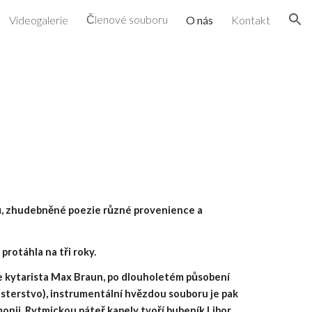
Členové souboru
Videogalerie
O nás
Kontakt
ion
rů, zhudebněné poezie různé provenience a
protáhla na tři roky.
e kytarista Max Braun, po dlouholetém působení
sterstvo), instrumentální hvězdou souboru je pak
nii. Rytmickou páteř kapely tvoří bubeník Libor