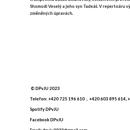
Shomodi Veselý a jeho syn Tadeáš. V repertoáru vý
změněných úpravách.
©
DPvJU 2023
Telefon: +420 725 196 610 ,
+420 603 895 614, 
Spotify DPvJU
Facebook DPvJU