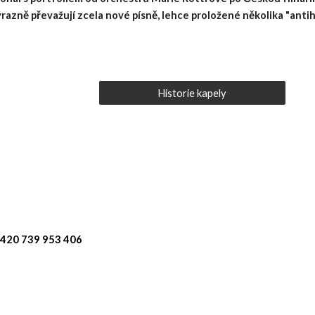
razně převažují zcela nové písně, lehce proložené několika "antih
Historie kapely
+420 739 953 406